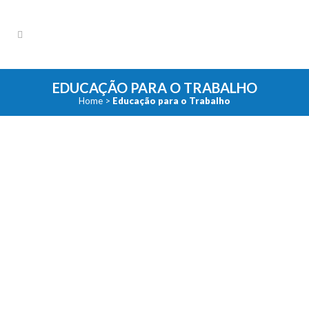
EDUCAÇÃO PARA O TRABALHO
Home
>
Educação para o Trabalho
Programa Jovem Aprendiz do
Indesc Jundiaí chega a Rio Claro
O Indesc - Instituto de
Desenvolvimento Social e Cultural
fechou uma parceria com a Inovação
RH, de Rio Claro, para implantar...
12 agosto, 2019