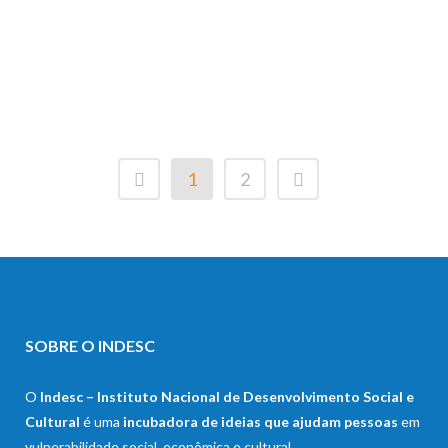
social de jovens por meio da
qualificação profissional....
08 junho, 2015
1
2
SOBRE O INDESC
O
Indesc – Instituto Nacional de Desenvolvimento Social e
Cultural
é uma
incubadora de ideias que ajudam pessoas
em
vulnerabilidade social, econômica e cultural.