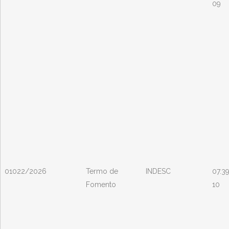
09
01022/2026
Termo de
INDESC
07.3
Fomento
10