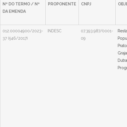
Nº DO TERMO / Nº
PROPONENTE
CNPJ
OBJ
DA EMENDA
012.00004900/2023-
INDESC
07.393.987/0001-
Rest
37 (546/2017)
09
Popu
Prat
Graj
Dutr
Prog