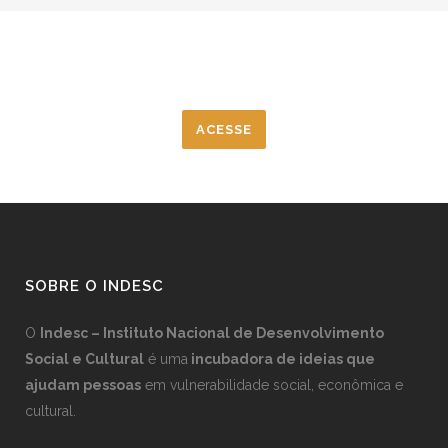
Estatuto Social Indesc
ACESSE
SOBRE O INDESC
O
Indesc – Instituto Nacional de Desenvolvimento
Social e Cultural
é uma
incubadora de ideias que
ajudam pessoas
em vulnerabilidade social, econômica e
cultural.