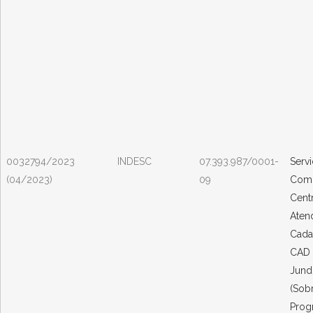
0032794/2023
INDESC
07.393.987/0001-
Serv
(04/2023)
09
Comp
Cent
Aten
Cada
CAD
Jund
(Sob
Prog