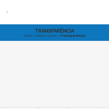
TRANSPARÊNCIA
Home
>
Sobre o Indesc
>
Transparência