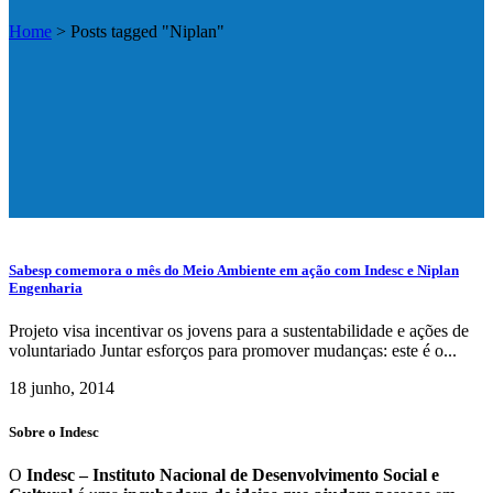
Home
>
Posts tagged "Niplan"
Sabesp comemora o mês do Meio Ambiente em ação com Indesc e Niplan
Engenharia
Projeto visa incentivar os jovens para a sustentabilidade e ações de
voluntariado Juntar esforços para promover mudanças: este é o...
18 junho, 2014
Sobre o Indesc
O
Indesc – Instituto Nacional de Desenvolvimento Social e