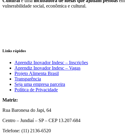
Cultural
é uma
incubadora de ideias que ajudam pessoas
em
vulnerabilidade social, econômica e cultural.
Seg - Sex 8h30 - 18h00.
Sáb e Dom FECHADO.
Links rápidos
Aprendiz Inovador Indesc – Inscrições
Aprendiz Inovador Indesc – Vagas
Projeto Alimenta Brasil
Transparência
Seja uma empresa parceira
Política de Privacidade
Matriz:
Rua Baronesa do Japi, 64
Centro – Jundiaí – SP – CEP 13.207-684
Telefone: (11) 2136-6520