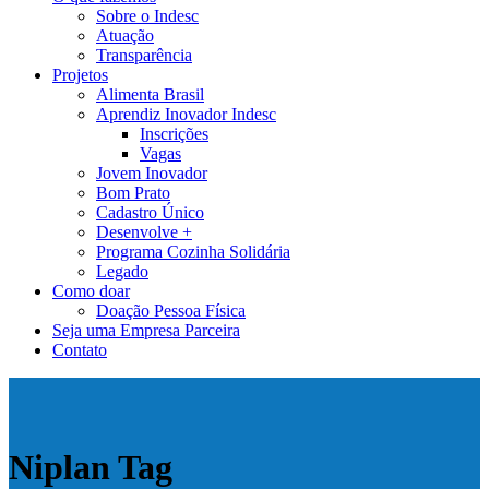
Sobre o Indesc
Atuação
Transparência
Projetos
Alimenta Brasil
Aprendiz Inovador Indesc
Inscrições
Vagas
Jovem Inovador
Bom Prato
Cadastro Único
Desenvolve +
Programa Cozinha Solidária
Legado
Como doar
Doação Pessoa Física
Seja uma Empresa Parceira
Contato
Niplan Tag