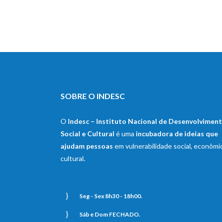
17 fevereiro, 2017
SOBRE O INDESC
O
Indesc – Instituto Nacional de Desenvolvimen
Social e Cultural
é uma
incubadora de ideias que
ajudam pessoas
em vulnerabilidade social, econômi
cultural.
Seg - Sex 8h30 - 18h00.
Sáb e Dom FECHADO.